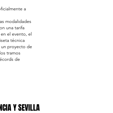
oficialmente a
 las modalidades
n una tarifa
 en el evento, el
iseta técnica
a un proyecto de
 los tramos
récords de
NCIA Y SEVILLA