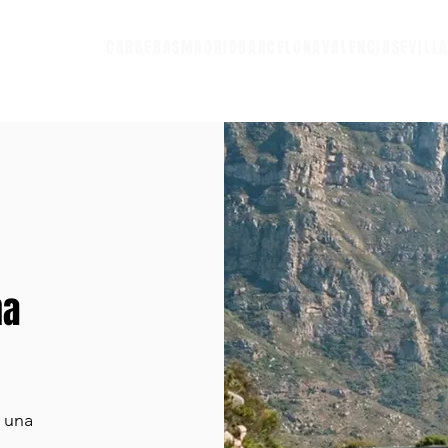
CARRERAS
MADRID
BARCELONA
VALENCIA
SEVILL
na
r una