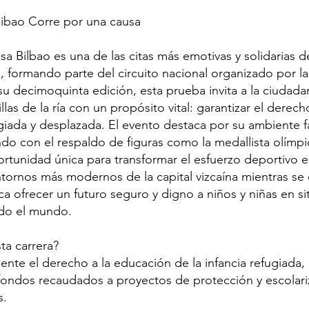
 Bibao Corre por una causa
a Bilbao es una de las citas más emotivas y solidarias d
o, formando parte del circuito nacional organizado por 
su decimoquinta edición, esta prueba invita a la ciudadan
illas de la ría con un propósito vital: garantizar el derec
ugiada y desplazada. El evento destaca por su ambiente fa
ndo con el respaldo de figuras como la medallista olímpi
ortunidad única para transformar el esfuerzo deportivo 
ntornos más modernos de la capital vizcaína mientras se
a ofrecer un futuro seguro y digno a niños y niñas en s
do el mundo.
ta carrera?
ente el derecho a la educación de la infancia refugiada,
fondos recaudados a proyectos de protección y escolari
s.