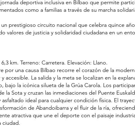
 jornada deportiva inclusiva en Bilbao que permite partic
mentados como a familias a través de su marcha solidari
 un prestigioso circuito nacional que celebra quince a
do valores de justicia y solidaridad ciudadana en un en
- 6,3 km. Terreno: Carretera. Elevación: Llano.
re por una causa Bilbao recorre el corazón de la modern
ar y accesible. La salida y la meta se localizan en la expl
, bajo la icónica silueta de la Grúa Carola. Los particip
e la Sota y cruzan las inmediaciones del Puente Euskald
y asfaltado ideal para cualquier condición física. El traye
sformación de Abandoibarra y el fluir de la ría, ofrecien
te atractiva que une el deporte con el paisaje industria
 ciudad.