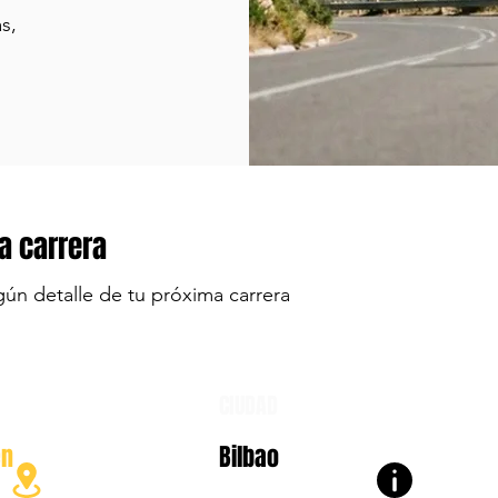
s,
a carrera
gún detalle de tu próxima carrera
CIUDAD
en
Bilbao