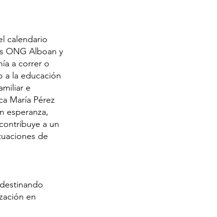
el calendario
las ONG Alboan y
ía a correr o
ho a la educación
miliar e
ca María Pérez
en esperanza,
 contribuye a un
ituaciones de
 destinando
zación en