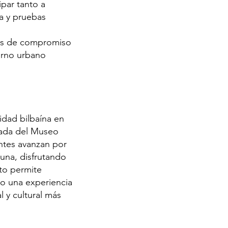
ipar tanto a
a y pruebas
ños de compromiso
torno urbano
idad bilbaína en
anada del Museo
antes avanzan por
una, disfrutando
cto permite
do una experiencia
l y cultural más