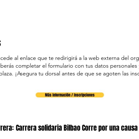
s
accede al enlace que te redirigirá a la web externa del org
eberás completar el formulario con tus datos personales y
plaza. ¡Asegura tu dorsal antes de que se agoten las ins
Más información / Inscripciones
rera:
Carrera solidaria Bilbao Corre por una causa