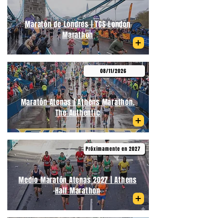
Maratón de Londres | TCS London
Marathon
08/11/2026
Maratón Atenas | Athens Marathon.
The Authentic
Próximamente en 2027
Medio Maratón Atenas 2027 | Athens
Half Marathon