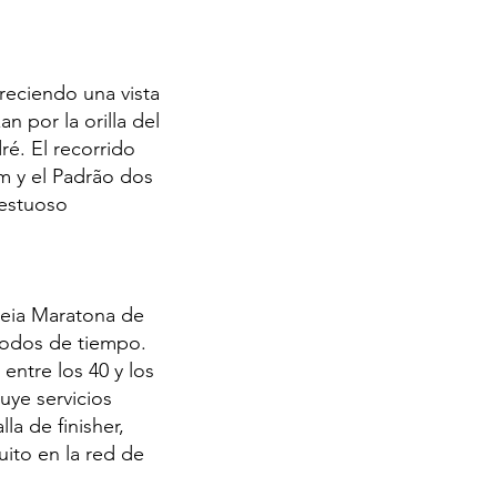
reciendo una vista
n por la orilla del
ré. El recorrido
m y el Padrão dos
jestuoso
Meia Maratona de
riodos de tiempo.
entre los 40 y los
luye servicios
a de finisher,
uito en la red de