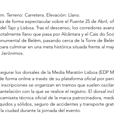
km. Terreno: Carretera. Elevación: Llano.
za de forma espectacular sobre el Puente 25 de Abril, of
el Tajo y Lisboa. Tras el descenso, los corredores avanza
 totalmente llano que pasa por Alcântara y el Cais do Sod
numental de Belém, pasando cerca de la Torre de Belé
ara culminar en una meta histórica situada frente al ma
s Jerónimos.
segurar los dorsales de la Media Maratón Lisboa (EDP 
 de forma online a través de su plataforma oficial por pe
 inscripciones se organizan en tramos que suelen oscilar 
ntelación con la que se realice el registro. El dorsal inc
miseta técnica oficial de la marca patrocinadora, medall
íquidos y sólidos, seguro de accidentes y transporte grat
la ciudad durante la jornada del evento.