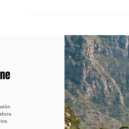
CARRERAS
MADRID
BARCELONA
VALENCIA
SEVILL
one
ratón
isboa.
ios.