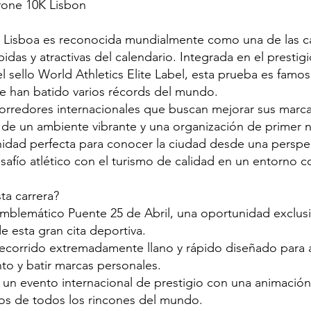
fone 10K Lisbon
 Lisboa es reconocida mundialmente como una de las ca
idas y atractivas del calendario. Integrada en el prestigi
l sello World Athletics Elite Label, esta prueba es famo
e han batido varios récords del mundo.
corredores internacionales que buscan mejorar sus marc
 de un ambiente vibrante y una organización de primer ni
unidad perfecta para conocer la ciudad desde una perspec
afío atlético con el turismo de calidad en un entorno co
ta carrera?
 emblemático Puente 25 de Abril, una oportunidad exclus
de esta gran cita deportiva.
 recorrido extremadamente llano y rápido diseñado para a
o y batir marcas personales.
 un evento internacional de prestigio con una animación
os de todos los rincones del mundo.