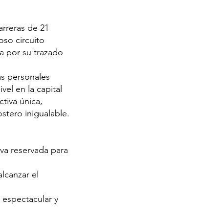
rreras de 21
oso circuito
sa por su trazado
as personales
vel en la capital
tiva única,
stero inigualable.
iva reservada para
lcanzar el
 espectacular y