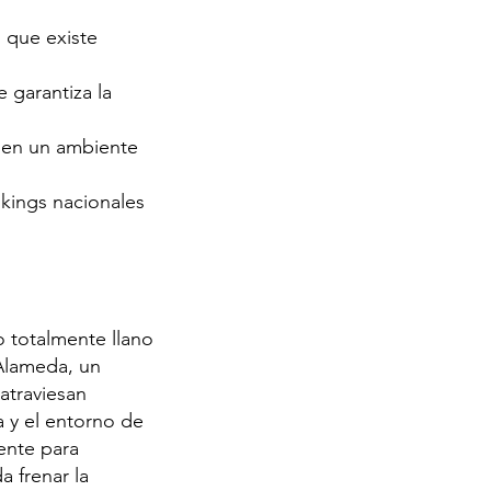
o que existe
 garantiza la
a en un ambiente
nkings nacionales
o totalmente llano
 Alameda, un
atraviesan
a y el entorno de
mente para
a frenar la