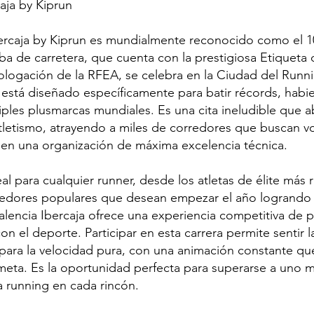
aja by Kiprun
bercaja by Kiprun es mundialmente reconocido como el 
a de carretera, que cuenta con la prestigiosa Etiqueta
mologación de la RFEA, se celebra en la Ciudad del Run
 está diseñado específicamente para batir récords, habi
ples plusmarcas mundiales. Es una cita ineludible que a
atletismo, atrayendo a miles de corredores que buscan vo
o en una organización de máxima excelencia técnica.
al para cualquier runner, desde los atletas de élite más 
redores populares que desean empezar el año logrando
alencia Ibercaja ofrece una experiencia competitiva de p
n el deporte. Participar en esta carrera permite sentir l
 para la velocidad pura, con una animación constante q
 meta. Es la oportunidad perfecta para superarse a uno
a running en cada rincón.