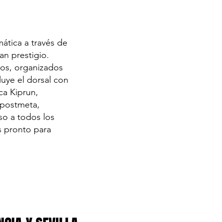
mática a través de
an prestigio.
uros, organizados
luye el dorsal con
ca Kiprun,
e postmeta,
so a todos los
es pronto para