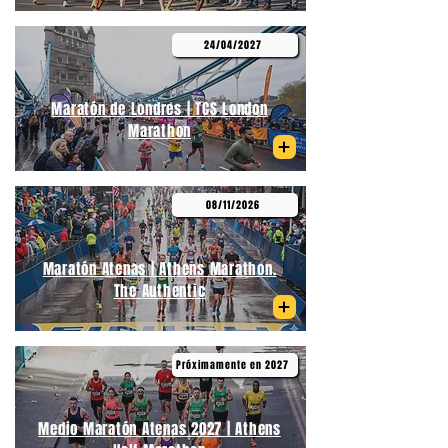
24/04/2027
Maratón de Londres | TCS London
Marathon
08/11/2026
Maratón Atenas | Athens Marathon.
The Authentic
Próximamente en 2027
Medio Maratón Atenas 2027 | Athens