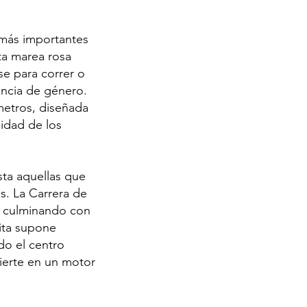
s más importantes
ta marea rosa
se para correr o
encia de género.
metros, diseñada
lidad de los
sta aquellas que
s. La Carrera de
g, culminando con
cita supone
do el centro
vierte en un motor