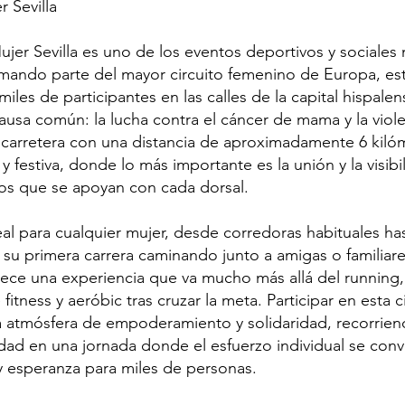
r Sevilla
ujer Sevilla es uno de los eventos deportivos y sociale
mando parte del mayor circuito femenino de Europa, es
iles de participantes en las calles de la capital hispalen
ausa común: la lucha contra el cáncer de mama y la viol
carretera con una distancia de aproximadamente 6 kiló
 y festiva, donde lo más importante es la unión y la visibi
ios que se apoyan con cada dorsal.
eal para cualquier mujer, desde corredoras habituales ha
su primera carrera caminando junto a amigas o familiare
ofrece una experiencia que va mucho más allá del runnin
 fitness y aeróbic tras cruzar la meta. Participar en esta 
 atmósfera de empoderamiento y solidaridad, recorrien
udad en una jornada donde el esfuerzo individual se con
y esperanza para miles de personas.