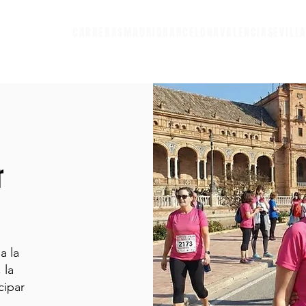
CARRERAS
MADRID
BARCELONA
VALENCIA
SEVILL
r
a la
 la
cipar