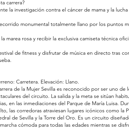
ta carrera?
te la investigación contra el cáncer de mama y la lucha 
 recorrido monumental totalmente llano por los puntos m
a marea rosa y recibir la exclusiva camiseta técnica oficia
festival de fitness y disfrutar de música en directo tras co
ueba.
erreno: Carretera. Elevación: Llano.
arrera de la Mujer Sevilla es reconocido por ser uno de 
aculares del circuito. La salida y la meta se sitúan habi
ias, en las inmediaciones del Parque de María Luisa. Dur
lto, las corredoras atraviesan lugares icónicos como la P
dral de Sevilla y la Torre del Oro. Es un circuito diseñad
na marcha cómoda para todas las edades mientras se disfr