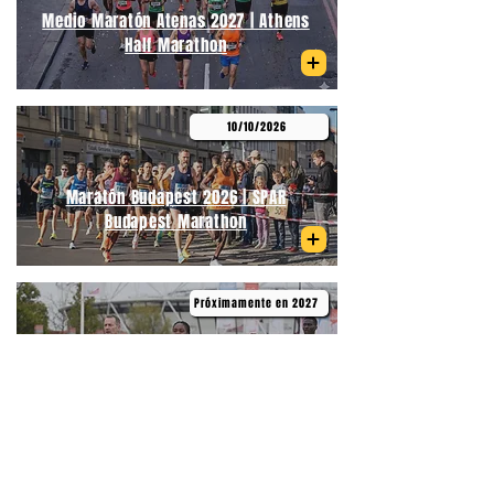
Medio Maratón Atenas 2027 | Athens
Half Marathon
10/10/2026
Maratón Budapest 2026 | SPAR
Budapest Marathon
Próximamente en 2027
Medio Maratón de Primavera
Budapest | Telekom Vivicittá Spring
Half Marathon Budapest