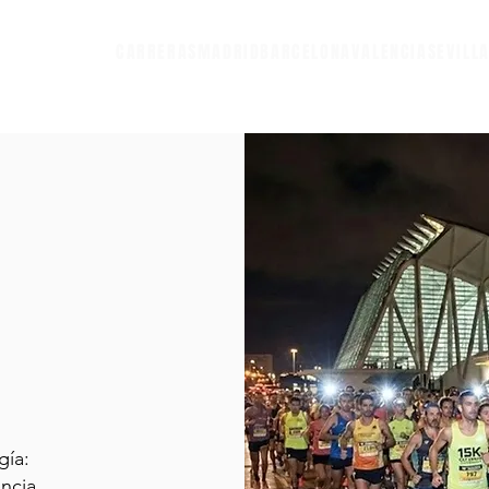
CARRERAS
MADRID
BARCELONA
VALENCIA
SEVILL
gía:
ncia.