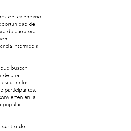
res del calendario
a oportunidad de
era de carretera
ión,
ancia intermedia
e que buscan
ar de una
descubrir los
 participantes.
convierten en la
o popular.
l centro de