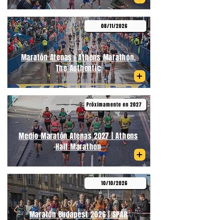
08/11/2026
Maratón Atenas | Athens Marathon.
The Authentic
Próximamente en 2027
Medio Maratón Atenas 2027 | Athens
Half Marathon
10/10/2026
Maratón Budapest 2026 | SPAR