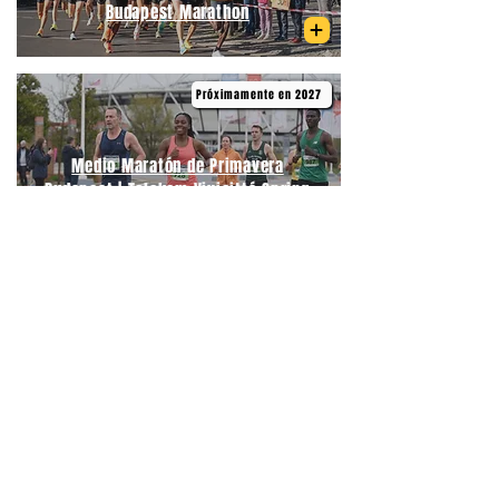
Budapest Marathon
Próximamente en 2027
Medio Maratón de Primavera
Budapest | Telekom Vivicittá Spring
Half Marathon Budapest
06/09/2026
Medio Maratón Budapest | Wizz Air
Budapest Half Marathon
21/09/2026