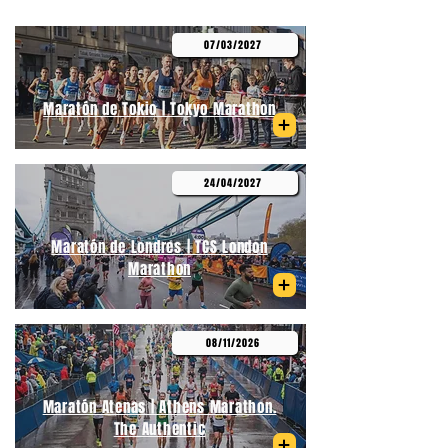
07/03/2027
Maratón de Tokio | Tokyo Marathon
24/04/2027
Maratón de Londres | TCS London
Marathon
08/11/2026
Maratón Atenas | Athens Marathon.
The Authentic