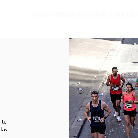
CARRERAS
MADRID
BARCELONA
VALENCIA
SEVILL
|
 tu
clave