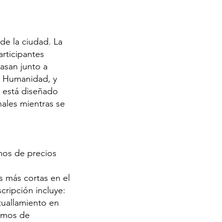
de la ciudad. La
articipantes
pasan junto a
a Humanidad, y
o está diseñado
nales mientras se
amos de precios
s más cortas en el
cripción incluye:
ituallamiento en
ramos de