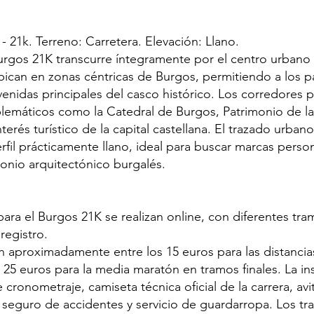
 - 21k. Terreno: Carretera. Elevación: Llano.
Burgos 21K transcurre íntegramente por el centro urbano 
bican en zonas céntricas de Burgos, permitiendo a los p
avenidas principales del casco histórico. Los corredores 
máticos como la Catedral de Burgos, Patrimonio de l
terés turístico de la capital castellana. El trazado urban
rfil prácticamente llano, ideal para buscar marcas perso
monio arquitectónico burgalés.
para el Burgos 21K se realizan online, con diferentes tr
registro.
an aproximadamente entre los 15 euros para las distancia
 25 euros para la media maratón en tramos finales. La ins
 cronometraje, camiseta técnica oficial de la carrera, av
, seguro de accidentes y servicio de guardarropa. Los t