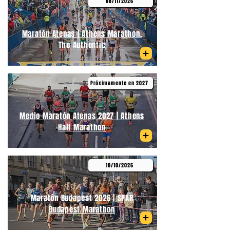
08/11/2026
Maratón Atenas | Athens Marathon.
The Authentic
Próximamente en 2027
Medio Maratón Atenas 2027 | Athens
Half Marathon
10/10/2026
Maratón Budapest 2026 | SPAR
Budapest Marathon