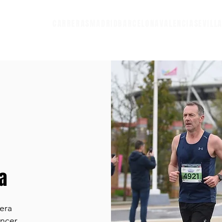
CARRERAS
MADRID
BARCELONA
VALENCIA
SEVILL
a
era
áncer