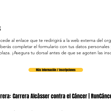
s
accede al enlace que te redirigirá a la web externa del org
eberás completar el formulario con tus datos personales y
plaza. ¡Asegura tu dorsal antes de que se agoten las ins
Más información / Inscripciones
rera:
Carrera Alcàsser contra el Cáncer | RunCánc