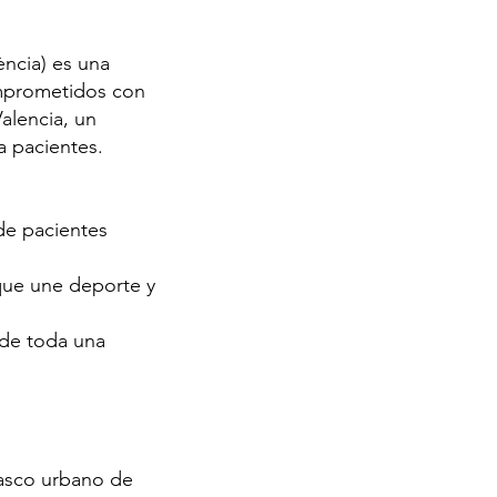
ència) es una
omprometidos con
Valencia, un
a pacientes.
 de pacientes
que une deporte y
 de toda una
casco urbano de