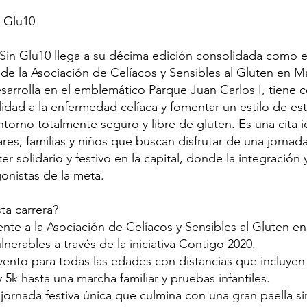
n Glu10
 Sin Glu10 llega a su décima edición consolidada como e
 de la Asociación de Celíacos y Sensibles al Gluten en M
sarrolla en el emblemático Parque Juan Carlos I, tiene 
bilidad a la enfermedad celíaca y fomentar un estilo de es
torno totalmente seguro y libre de gluten. Es una cita i
res, familias y niños que buscan disfrutar de una jornad
r solidario y festivo en la capital, donde la integración y
onistas de la meta.
ta carrera?
nte a la Asociación de Celíacos y Sensibles al Gluten en
lnerables a través de la iniciativa Contigo 2020.
evento para todas las edades con distancias que incluyen
 5k hasta una marcha familiar y pruebas infantiles.
 jornada festiva única que culmina con una gran paella si