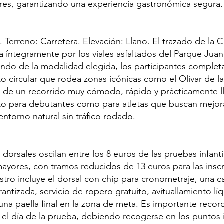
res, garantizando una experiencia gastronómica segura.
k. Terreno: Carretera. Elevación: Llano. El trazado de la 
a íntegramente por los viales asfaltados del Parque Juan
do de la modalidad elegida, los participantes complet
ito circular que rodea zonas icónicas como el Olivar de la
a de un recorrido muy cómodo, rápido y prácticamente ll
to para debutantes como para atletas que buscan mejor
ntorno natural sin tráfico rodado.
 dorsales oscilan entre los 8 euros de las pruebas infanti
 mayores, con tramos reducidos de 13 euros para las insc
stro incluye el dorsal con chip para cronometraje, una c
arantizada, servicio de ropero gratuito, avituallamiento lí
una paella final en la zona de meta. Es importante recor
 el día de la prueba, debiendo recogerse en los puntos 