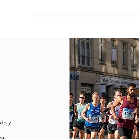
CARRERAS
MADRID
BARCELONA
VALENCIA
SEVILL
a
ido y
na