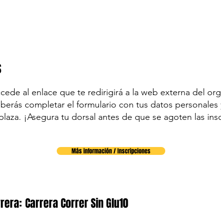
s
accede al enlace que te redirigirá a la web externa del org
eberás completar el formulario con tus datos personales y
plaza. ¡Asegura tu dorsal antes de que se agoten las ins
Más información / Inscripciones
rera:
Carrera Correr Sin Glu10