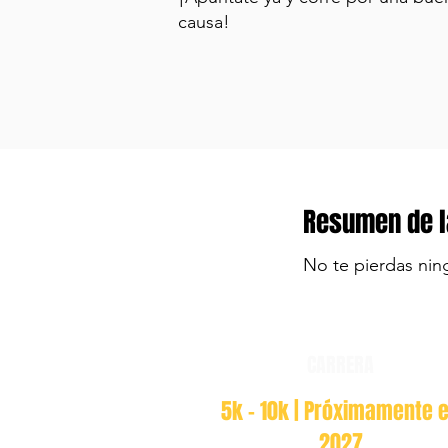
causa!
Resumen de l
No te pierdas nin
CARRERA
5k - 10k | Próximamente 
2027