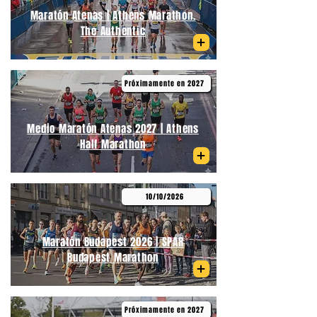
Maratón Atenas | Athens Marathon.
The Authentic
Próximamente en 2027
Medio Maratón Atenas 2027 | Athens
Half Marathon
10/10/2026
Maratón Budapest 2026 | SPAR
Budapest Marathon
Próximamente en 2027