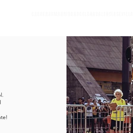
CARRERAS
MADRID
BARCELONA
VALENCIA
SEVILL
l.
l
nte!