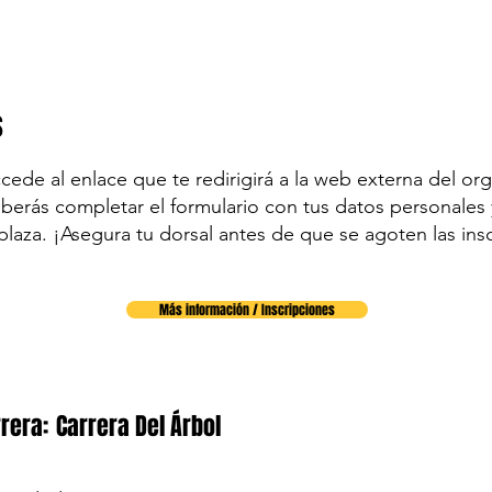
s
accede al enlace que te redirigirá a la web externa del org
eberás completar el formulario con tus datos personales y
plaza. ¡Asegura tu dorsal antes de que se agoten las ins
Más información / Inscripciones
rera:
Carrera Del Árbol