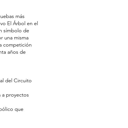
pruebas más
vo El Árbol en el
 un símbolo de
por una misma
la competición
enta años de
al del Circuito
a a proyectos
mbólico que