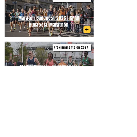
Maratón Budapest 2026 | SPAR
Budapest Marathon
Próximamente en 2027
Medio Maratón de Primavera
Budapest | Telekom Vivicittá Spring
Half Marathon Budapest
06/09/2026
Medio Maratón Budapest | Wizz Air
Budapest Half Marathon