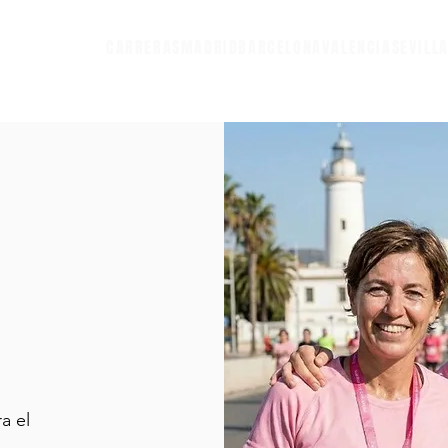
CARRERAS
MADRID
BARCELONA
VALENCIA
SEVILL
a el