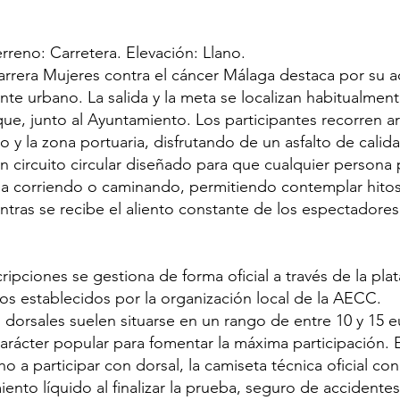
erreno: Carretera. Elevación: Llano.
arrera Mujeres contra el cáncer Málaga destaca por su ac
te urbano. La salida y la meta se localizan habitualmen
ue, junto al Ayuntamiento. Los participantes recorren art
co y la zona portuaria, disfrutando de un asfalto de calid
 un circuito circular diseñado para que cualquier persona
ea corriendo o caminando, permitiendo contemplar hitos
ntras se recibe el aliento constante de los espectadores
ripciones se gestiona de forma oficial a través de la pl
zos establecidos por la organización local de la AECC.
 dorsales suelen situarse en un rango de entre 10 y 15 e
rácter popular para fomentar la máxima participación. E
ho a participar con dorsal, la camiseta técnica oficial c
miento líquido al finalizar la prueba, seguro de accidentes