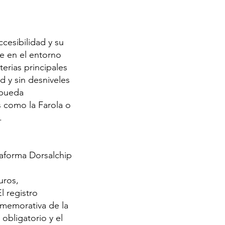
cesibilidad y su
te en el entorno
erias principales
ad y sin desniveles
 pueda
 como la Farola o
.
ataforma Dorsalchip
uros,
l registro
onmemorativa de la
 obligatorio y el