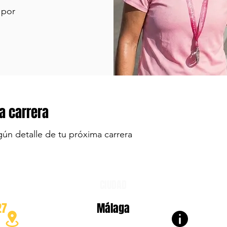
 por
a carrera
gún detalle de tu próxima carrera
CIUDAD
27
Málaga