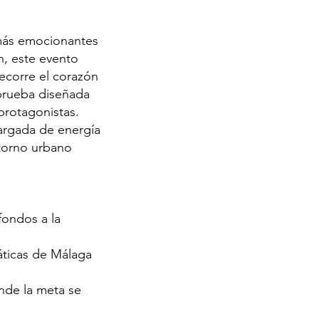
 más emocionantes
n, este evento
ecorre el corazón
 prueba diseñada
protagonistas.
cargada de energía
ntorno urbano
fondos a la
máticas de Málaga
onde la meta se