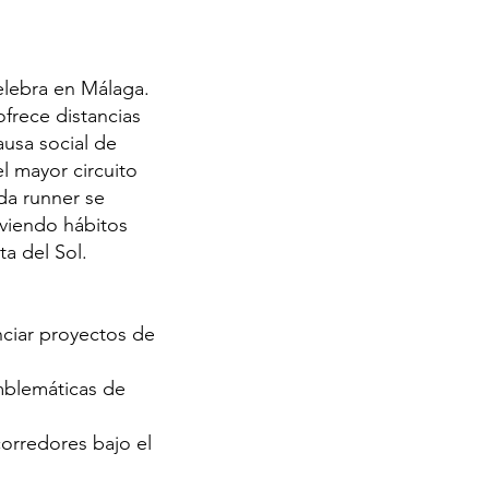
elebra en Málaga.
frece distancias
ausa social de
l mayor circuito
da runner se
oviendo hábitos
ta del Sol.
nciar proyectos de
emblemáticas de
corredores bajo el