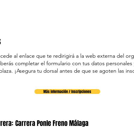
s
accede al enlace que te redirigirá a la web externa del org
eberás completar el formulario con tus datos personales y
plaza. ¡Asegura tu dorsal antes de que se agoten las ins
Más información / Inscripciones
rera:
Carrera Ponle Freno Málaga