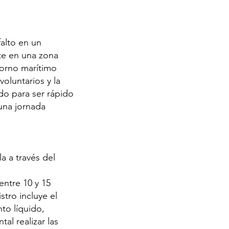
alto en un
nte en una zona
ntorno marítimo
oluntarios y la
ado para ser rápido
 una jornada
a a través del
entre 10 y 15
stro incluye el
nto líquido,
al realizar las