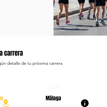
a carrera
gún detalle de tu próxima carrera
CIUDAD
en
Málaga