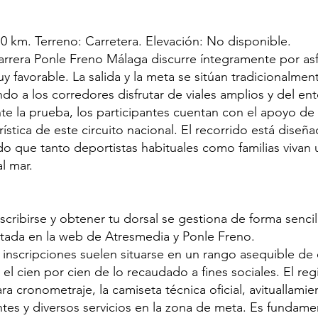
10 km. Terreno: Carretera. Elevación: No disponible.
Carrera Ponle Freno Málaga discurre íntegramente por asf
y favorable. La salida y la meta se sitúan tradicionalme
ndo a los corredores disfrutar de viales amplios y del e
e la prueba, los participantes cuentan con el apoyo de v
ística de este circuito nacional. El recorrido está diseñ
ndo que tanto deportistas habituales como familias vivan
al mar.
scribirse y obtener tu dorsal se gestiona de forma sencill
ilitada en la web de Atresmedia y Ponle Freno.
 inscripciones suelen situarse en un rango asequible de 
el cien por cien de lo recaudado a fines sociales. El regi
ra cronometraje, la camiseta técnica oficial, avituallamie
es y diversos servicios en la zona de meta. Es fundament