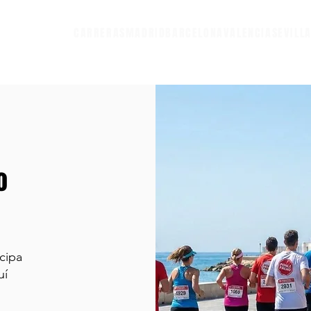
CARRERAS
MADRID
BARCELONA
VALENCIA
SEVILL
o
cipa
uí