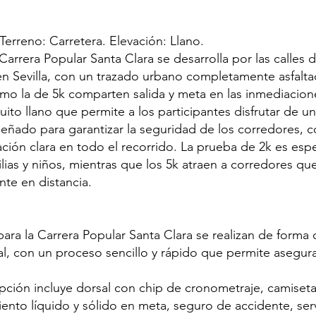
 Terreno: Carretera. Elevación: Llano.
 Carrera Popular Santa Clara se desarrolla por las calles 
en Sevilla, con un trazado urbano completamente asfalta
omo la de 5k comparten salida y meta en las inmediacione
uito llano que permite a los participantes disfrutar de u
señado para garantizar la seguridad de los corredores, c
ización clara en todo el recorrido. La prueba de 2k es es
lias y niños, mientras que los 5k atraen a corredores q
nte en distancia.
para la Carrera Popular Santa Clara se realizan de forma 
ial, con un proceso sencillo y rápido que permite asegura
ipción incluye dorsal con chip de cronometraje, camiseta
miento líquido y sólido en meta, seguro de accidente, se