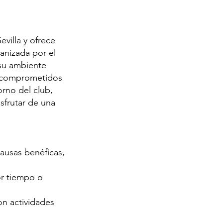
evilla y ofrece
ganizada por el
 su ambiente
as comprometidos
orno del club,
sfrutar de una
causas benéficas,
jor tiempo o
on actividades