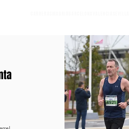
CARRERAS
MADRID
BARCELONA
VALENCIA
SEVILL
nta
erre!