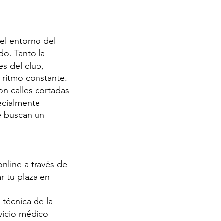
del entorno del
do. Tanto la
s del club,
n ritmo constante.
on calles cortadas
pecialmente
ue buscan un
online a través de
r tu plaza en
 técnica de la
rvicio médico