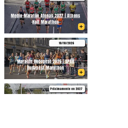
Medio Maratón Atenas 2027 | Athens
Half Marathon
10/10/2026
Maratón Budapest 2026 | SPAR
Budapest Marathon
Próximamente en 2027
Medio Maratón de Primavera
Budapest | Telekom Vivicittá Spring
Half Marathon Budapest