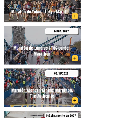
Maratón de Tokio | Tokyo Marathon
24/04/2027
Maratón de Londres | TCS London
Marathon
08/11/2026
Maratón Atenas | Athens Marathon.
The Authentic
Próximamente en 2027