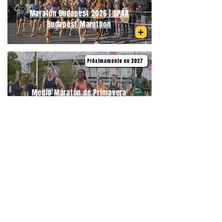
Maratón Budapest 2026 | SPAR
Budapest Marathon
Próximamente en 2027
Medio Maratón de Primavera
Budapest | Telekom Vivicittá Spring
Half Marathon Budapest
06/09/2026
Medio Maratón Budapest | Wizz Air
Budapest Half Marathon