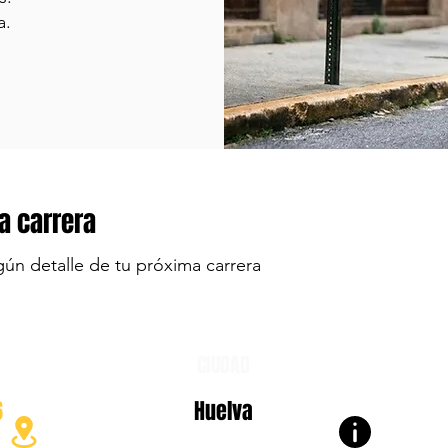
a.
a carrera
gún detalle de tu próxima carrera
CIUDAD
6
Huelva