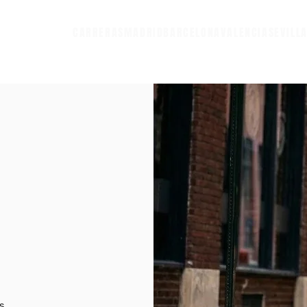
CARRERAS
MADRID
BARCELONA
VALENCIA
SEVILL
s.