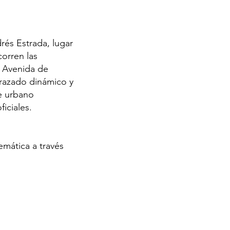
rés Estrada, lugar
corren las
a Avenida de
trazado dinámico y
je urbano
iciales.
emática a través