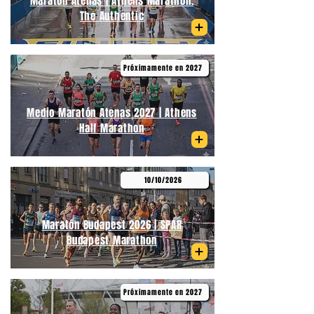
Maratón Atenas | Athens Marathon.
The Authentic
Próximamente en 2027
Medio Maratón Atenas 2027 | Athens
Half Marathon
10/10/2026
Maratón Budapest 2026 | SPAR
Budapest Marathon
Próximamente en 2027