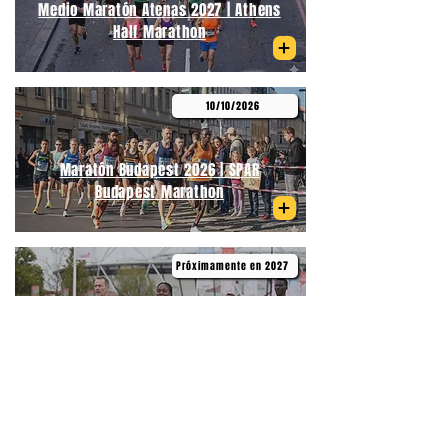
Medio Maratón Atenas 2027 | Athens
Half Marathon
10/10/2026
Maratón Budapest 2026 | SPAR
Budapest Marathon
Próximamente en 2027
Medio Maratón de Primavera
Budapest | Telekom Vivicittá Spring
Half Marathon Budapest