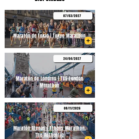
07/03/2027
Maratón de Tokio | Tokyo Marathon
24/04/2027
Maratón de Londres | TCS London
Marathon
08/11/2026
Maratón Atenas | Athens Marathon.
The Authentic