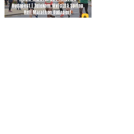
Budapest | Telekom Vivicittá Spring
Half Marathon Budapest
06/09/2026
Medio Maratón Budapest | Wizz Air
Budapest Half Marathon
21/09/2026
Maratón Berlín | BMW Berlin
Marathon
04/04/2027