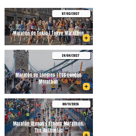
07/03/2027
Maratón de Tokio | Tokyo Marathon
24/04/2027
Maratón de Londres | TCS London
Marathon
08/11/2026
Maratón Atenas | Athens Marathon.
The Authentic