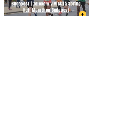
Budapest | Telekom Vivicittá Spring
Half Marathon Budapest
06/09/2026
Medio Maratón Budapest | Wizz Air
Budapest Half Marathon
21/09/2026
Maratón Berlín | BMW Berlin
Marathon
04/04/2027