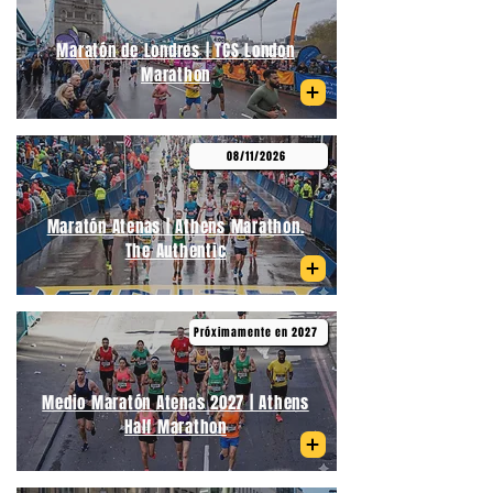
Maratón de Londres | TCS London
Marathon
08/11/2026
Maratón Atenas | Athens Marathon.
The Authentic
Próximamente en 2027
Medio Maratón Atenas 2027 | Athens
Half Marathon