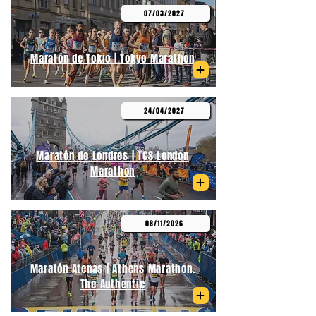
07/03/2027
Maratón de Tokio | Tokyo Marathon
24/04/2027
Maratón de Londres | TCS London
Marathon
08/11/2026
Maratón Atenas | Athens Marathon.
The Authentic