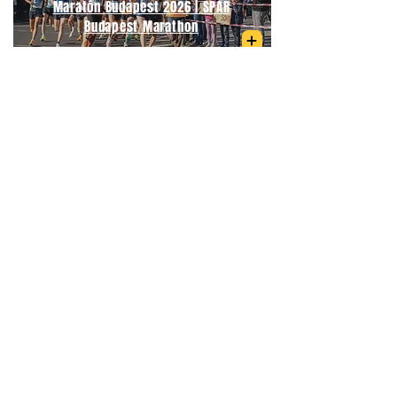
Maratón Budapest 2026 | SPAR
Budapest Marathon
Próximamente en 2027
Medio Maratón de Primavera
Budapest | Telekom Vivicittá Spring
Half Marathon Budapest
06/09/2026
Medio Maratón Budapest | Wizz Air
Budapest Half Marathon
21/09/2026