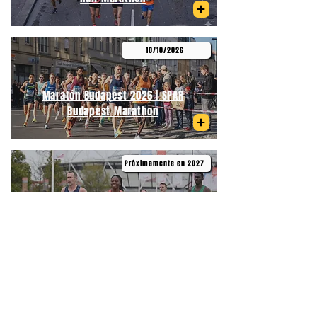
10/10/2026
Maratón Budapest 2026 | SPAR
Budapest Marathon
Próximamente en 2027
Medio Maratón de Primavera
Budapest | Telekom Vivicittá Spring
Half Marathon Budapest
06/09/2026