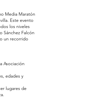
omo Media Maratón
villa. Este evento
odos los niveles
co Sánchez Falcón
do un recorrido
la Asociación
es, edades y
cer lugares de
za.