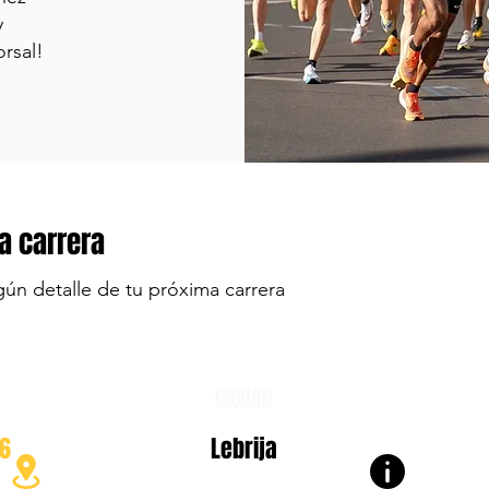
y
orsal!
a carrera
gún detalle de tu próxima carrera
CIUDAD
26
Lebrija