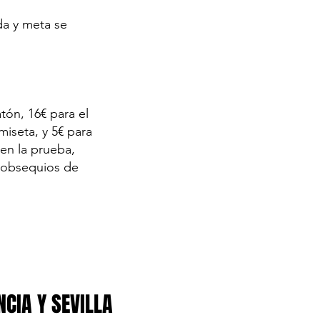
da y meta se
tón, 16€ para el
miseta, y 5€ para
 en la prueba,
n obsequios de
NCIA Y SEVILLA