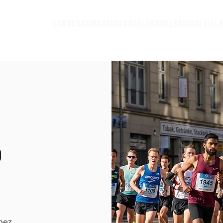
CARRERAS
MADRID
BARCELONA
VALENCIA
SEVILL
o
hez