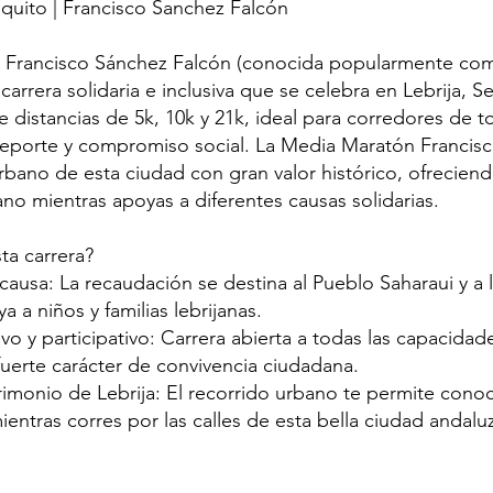
uito | Francisco Sanchez Falcón
 Francisco Sánchez Falcón (conocida popularmente c
carrera solidaria e inclusiva que se celebra en Lebrija, Se
e distancias de 5k, 10k y 21k, ideal para corredores de t
eporte y compromiso social. La Media Maratón Francis
rbano de esta ciudad con gran valor histórico, ofrecien
no mientras apoyas a diferentes causas solidarias.
ta carrera?
causa: La recaudación se destina al Pueblo Saharaui y a 
a niños y familias lebrijanas.
vo y participativo: Carrera abierta a todas las capacidad
fuerte carácter de convivencia ciudadana.
rimonio de Lebrija: El recorrido urbano te permite cono
mientras corres por las calles de esta bella ciudad andalu