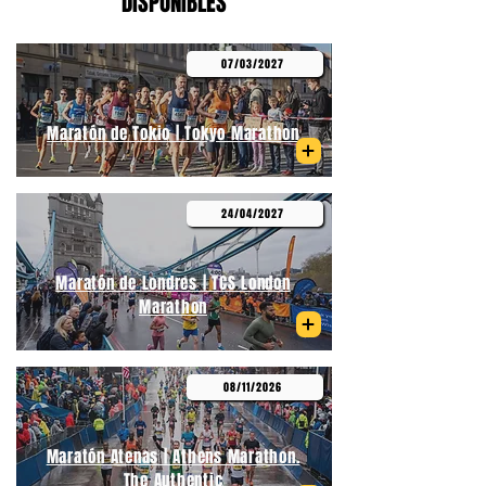
DISPONIBLES
07/03/2027
Maratón de Tokio | Tokyo Marathon
24/04/2027
Maratón de Londres | TCS London
Marathon
08/11/2026
Maratón Atenas | Athens Marathon.
The Authentic