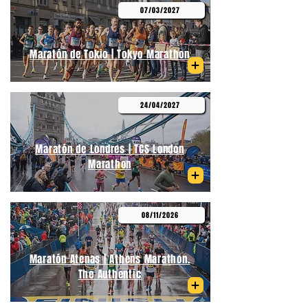
07/03/2027
Maratón de Tokio | Tokyo Marathon
24/04/2027
Maratón de Londres | TCS London
Marathon
08/11/2026
Maratón Atenas | Athens Marathon.
The Authentic