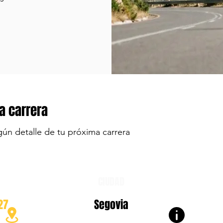
a carrera
gún detalle de tu próxima carrera
CIUDAD
27
Segovia