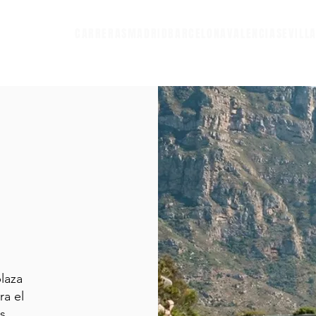
CARRERAS
MADRID
BARCELONA
VALENCIA
SEVILL
laza
ra el
es