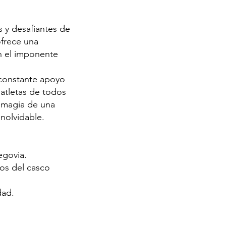
 y desafiantes de
ofrece una
on el imponente
 constante apoyo
 atletas de todos
a magia de una
nolvidable.
egovia.
os del casco
dad.