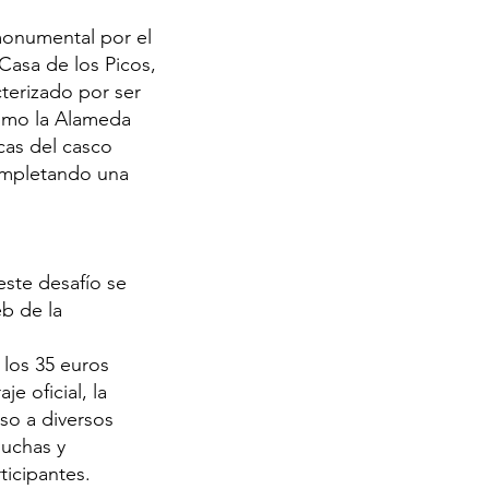
 monumental por el
Casa de los Picos,
cterizado por ser
como la Alameda
icas del casco
completando una
este desafío se
eb de la
 los 35 euros
e oficial, la
so a diversos
duchas y
ticipantes.