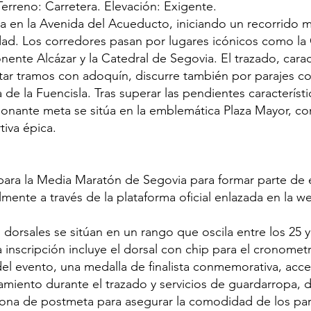
Terreno: Carretera. Elevación: Exigente.
iza en la Avenida del Acueducto, iniciando un recorrido
dad. Los corredores pasan por lugares icónicos como la 
onente Alcázar y la Catedral de Segovia. El trazado, cara
tar tramos con adoquín, discurre también por parajes 
na de la Fuencisla. Tras superar las pendientes característ
cionante meta se sitúa en la emblemática Plaza Mayor, 
tiva épica.
 para la Media Maratón de Segovia para formar parte de 
mente a través de la plataforma oficial enlazada en la w
 dorsales se sitúan en un rango que oscila entre los 25 y
 inscripción incluye el dorsal con chip para el cronometraj
del evento, una medalla de finalista conmemorativa, acce
lamiento durante el trazado y servicios de guardarropa, 
 zona de postmeta para asegurar la comodidad de los par