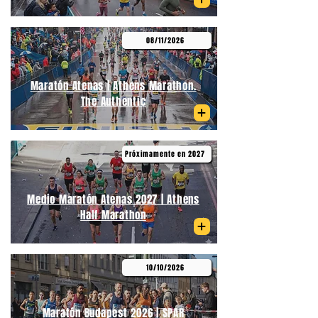
08/11/2026
Maratón Atenas | Athens Marathon.
The Authentic
Próximamente en 2027
Medio Maratón Atenas 2027 | Athens
Half Marathon
10/10/2026
Maratón Budapest 2026 | SPAR