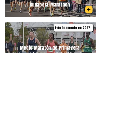
Budapest Marathon
Próximamente en 2027
Medio Maratón de Primavera
Budapest | Telekom Vivicittá Spring
Half Marathon Budapest
06/09/2026
Medio Maratón Budapest | Wizz Air
Budapest Half Marathon
21/09/2026