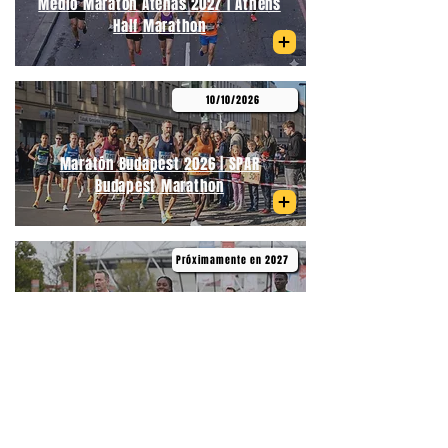
Medio Maratón Atenas 2027 | Athens
Half Marathon
10/10/2026
Maratón Budapest 2026 | SPAR
Budapest Marathon
Próximamente en 2027
Medio Maratón de Primavera
Budapest | Telekom Vivicittá Spring
Half Marathon Budapest
06/09/2026