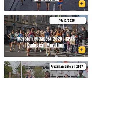
10/10/2026
Maratón Budapest 2026 | SPAR
Budapest Marathon
Próximamente en 2027
Medio Maratón de Primavera
Budapest | Telekom Vivicittá Spring
Half Marathon Budapest
06/09/2026