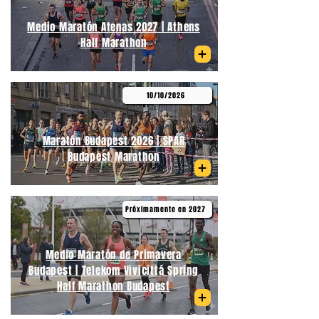
Medio Maratón Atenas 2027 | Athens
Half Marathon
10/10/2026
Maratón Budapest 2026 | SPAR
Budapest Marathon
Próximamente en 2027
Medio Maratón de Primavera
Budapest | Telekom Vivicittá Spring
Half Marathon Budapest