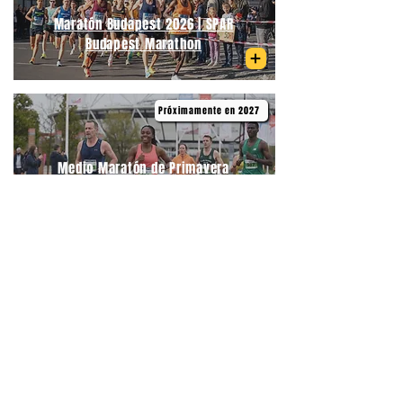
Maratón Budapest 2026 | SPAR
Budapest Marathon
Próximamente en 2027
Medio Maratón de Primavera
Budapest | Telekom Vivicittá Spring
Half Marathon Budapest
06/09/2026
Medio Maratón Budapest | Wizz Air
Budapest Half Marathon