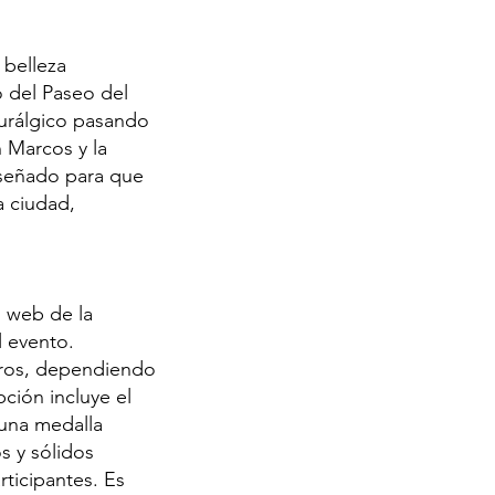
 belleza
o del Paseo del
eurálgico pasando
n Marcos y la
diseñado para que
a ciudad,
l web de la
l evento.
euros, dependiendo
pción incluye el
 una medalla
s y sólidos
rticipantes. Es