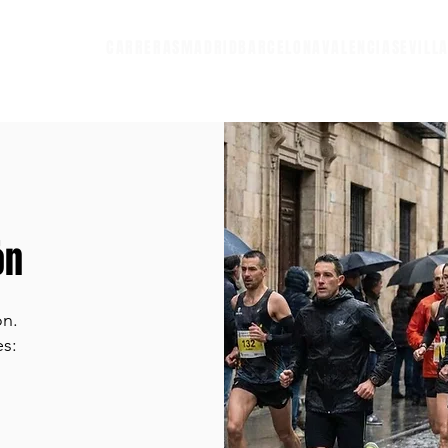
CARRERAS
MADRID
BARCELONA
VALENCIA
SEVILL
ón
ón.
es: