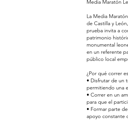
Media Maratón L
La Media Maratón
de Castilla y Leó
prueba invita a co
patrimonio históri
monumental leones
en un referente p
público local empu
¿Por qué correr es
• Disfrutar de un
permitiendo una ex
• Correr en un am
para que el parti
• Formar parte de
apoyo constante d