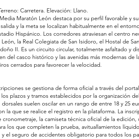
Terreno: Carretera. Elevación: Llano.
 Media Maratón León destaca por su perfil favorable y su
 salida y la meta se localizan habitualmente en el entorn
Estadio Hispánico. Los corredores atraviesan el centro n
 León, la Real Colegiata de San Isidoro, el Hostal de Sa
rdoño II. Es un circuito circular, totalmente asfaltado y 
ten del casco histórico y las avenidas más modernas de l
ros cerrados para favorecer la velocidad.
ripciones se gestiona de forma oficial a través del porta
 los plazos y tramos establecidos por la organización de
s dorsales suelen oscilar en un rango de entre 18 y 25 
n la que se realice el registro en la plataforma. La inscri
 cronometraje, la camiseta técnica oficial de la edición,
a los que completen la prueba, avituallamientos líquido
 y el seguro de accidentes obligatorio para todos los pa