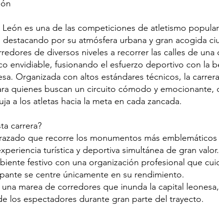
eón
 León es una de las competiciones de atletismo popula
n, destacando por su atmósfera urbana y gran acogida ci
rredores de diversos niveles a recorrer las calles de una
co envidiable, fusionando el esfuerzo deportivo con la b
a. Organizada con altos estándares técnicos, la carrera
ara quienes buscan un circuito cómodo y emocionante, d
ja a los atletas hacia la meta en cada zancada.
ta carrera?
 trazado que recorre los monumentos más emblemáticos
periencia turística y deportiva simultánea de gran valor.
biente festivo con una organización profesional que cui
cipante se centre únicamente en su rendimiento.
 una marea de corredores que inunda la capital leonesa,
e los espectadores durante gran parte del trayecto.