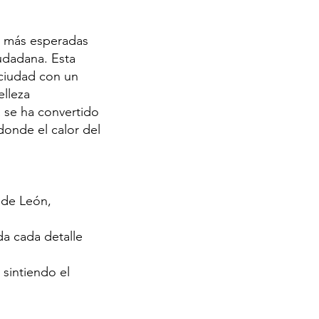
r más esperadas
udadana. Esta
 ciudad con un
elleza
 se ha convertido
onde el calor del
 de León,
da cada detalle
 sintiendo el